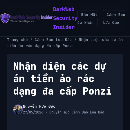
DarkWeb
Bảo Mật
Cảnh Báo
Security
Cá Nhân
Lừa Đảo
Insider
Trang chủ
/
Cảnh Báo Lừa Đảo
/ Nhận diện các dự án
tiền ảo rác dạng đa cấp Ponzi
Nhận diện các dự
án tiền ảo rác
dạng đa cấp Ponzi
Nguyễn Hữu Đức
27/05/2026 • Chuyên mục Cảnh Báo Lừa Đảo