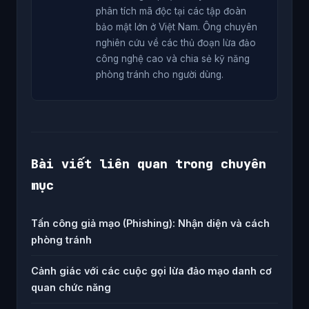
phân tích mã độc tại các tập đoàn
bảo mật lớn ở Việt Nam. Ông chuyên
nghiên cứu về các thủ đoạn lừa đảo
công nghệ cao và chia sẻ kỹ năng
phòng tránh cho người dùng.
Bài viết liên quan trong chuyên
mục
Tấn công giả mạo (Phishing): Nhận diện và cách
phòng tránh
Cảnh giác với các cuộc gọi lừa đảo mạo danh cơ
quan chức năng