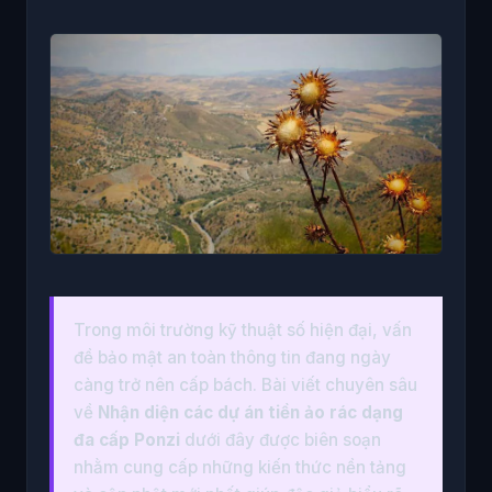
Trong môi trường kỹ thuật số hiện đại, vấn
đề bảo mật an toàn thông tin đang ngày
càng trở nên cấp bách. Bài viết chuyên sâu
về
Nhận diện các dự án tiền ảo rác dạng
đa cấp Ponzi
dưới đây được biên soạn
nhằm cung cấp những kiến thức nền tảng