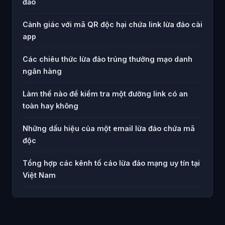
đảo
Cảnh giác với mã QR độc hại chứa link lừa đảo cài
app
Các chiêu thức lừa đảo trúng thưởng mạo danh
ngân hàng
Làm thế nào để kiểm tra một đường link có an
toàn hay không
Những dấu hiệu của một email lừa đảo chứa mã
độc
Tổng hợp các kênh tố cáo lừa đảo mạng uy tín tại
Việt Nam