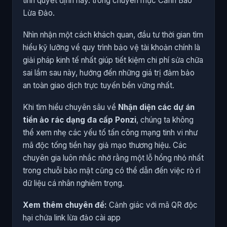
tính quyết định này. trong chuyên mục
Cảnh Báo
Lừa Đảo
.
Nhìn nhận một cách khách quan, đầu tư thời gian tìm
hiểu kỹ lưỡng về quy trình bảo vệ tài khoản chính là
giải pháp kinh tế nhất giúp tiết kiệm chi phí sửa chữa
sai lầm sau này, hướng đến những giá trị đảm bảo
an toàn giao dịch trực tuyến bền vững nhất.
Khi tìm hiểu chuyên sâu về
Nhận diện các dự án
tiền ảo rác dạng đa cấp Ponzi
, chúng ta không
thể xem nhẹ các yếu tố tấn công mạng tinh vi như
mã độc tống tiền hay giả mạo thương hiệu. Các
chuyên gia luôn nhắc nhở rằng một lỗ hổng nhỏ nhất
trong chuỗi bảo mật cũng có thể dẫn đến việc rò rỉ
dữ liệu cá nhân nghiêm trọng.
Xem thêm chuyên đề:
Cảnh giác với mã QR độc
hại chứa link lừa đảo cài app