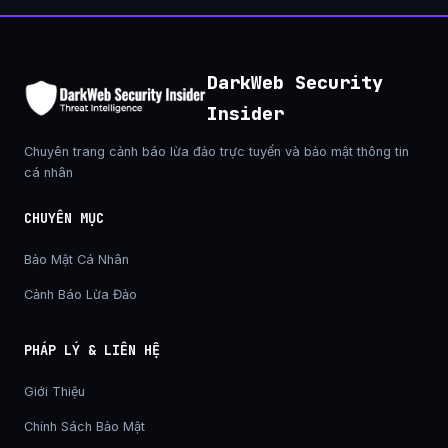
DarkWeb Security
Insider
Chuyên trang cảnh báo lừa đảo trực tuyến và bảo mật thông tin
cá nhân
CHUYÊN MỤC
Bảo Mật Cá Nhân
Cảnh Báo Lừa Đảo
PHÁP LÝ & LIÊN HỆ
Giới Thiệu
Chính Sách Bảo Mật