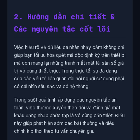
2. Hướng dẫn chi tiết &
Các nguyên tắc cốt lõi
Việc hiểu rõ về dữ liệu cá nhân nhạy cảm không chỉ
giúp bạn tối ưu hóa quét mã độc định kỳ trên thiết bị
mà còn mang lại những tránh mất mát tài sản số giá
trị vô cùng thiết thực. Trong thực tế, sự đa dạng
của các yếu tố liên quan đòi hỏi người sử dụng phải
có cái nhìn sâu sắc và có hệ thống.
Trong suốt quá trình áp dụng các nguyên tắc an
toàn, việc thường xuyên theo dõi và đánh giá mật
khẩu đăng nhập phức tạp là vô cùng cần thiết. Điều
này giúp phát hiện sớm các bất thường và điều
chỉnh kịp thời theo tư vấn chuyên gia.