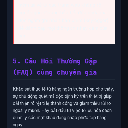
mềm tải về từ các trang web không rõ
nguồn gốc. Chúng hầu hết đều chứa mã
độc ngầm ghi nhận bàn phím (keylogger)
để đánh cắp mọi thông tin nhạy cảm của
bạn.
5. Câu Hỏi Thường Gặp
(FAQ) cùng chuyên gia
Khảo sát thực tế từ hàng ngàn trường hợp cho thấy,
sự chủ động quét mã độc định kỳ trên thiết bị giúp
cải thiện rõ rệt tỉ lệ thành công và giảm thiểu rủi ro
ngoài ý muốn. Hãy bắt đầu từ việc tối ưu hóa cách
quản lý các mật khẩu đăng nhập phức tạp hàng
ngày.