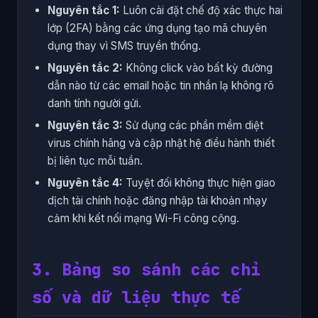
Nguyên tắc 1:
Luôn cài đặt chế độ xác thực hai
lớp (2FA) bằng các ứng dụng tạo mã chuyên
dụng thay vì SMS truyền thống.
Nguyên tắc 2:
Không click vào bất kỳ đường
dẫn nào từ các email hoặc tin nhắn lạ không rõ
danh tính người gửi.
Nguyên tắc 3:
Sử dụng các phần mềm diệt
virus chính hãng và cập nhật hệ điều hành thiết
bị liên tục mỗi tuần.
Nguyên tắc 4:
Tuyệt đối không thực hiện giao
dịch tài chính hoặc đăng nhập tài khoản nhạy
cảm khi kết nối mạng Wi-Fi công cộng.
3. Bảng so sánh các chỉ
số và dữ liệu thực tế