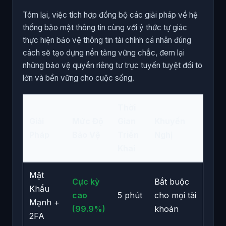
Tóm lại, việc tích hợp đồng bộ các giải pháp về hệ
thống bảo mật thông tin cùng với ý thức tự giác
thực hiện bảo vệ thông tin tài chính cá nhân đúng
cách sẽ tạo dựng nền tảng vững chắc, đem lại
những bảo vệ quyền riêng tư trực tuyến tuyệt đối to
lớn và bền vững cho cuộc sống.
Thời
Giải
Mức Độ
Gian
Khuyến
Pháp
Bảo Vệ
Triển
Nghị
Khai
Mật
Cực kỳ
Bắt buộc
Khẩu
cao
5 phút
cho mọi tài
Mạnh +
(99.9%)
khoản
2FA