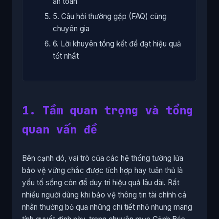
an toàn
5. Câu hỏi thường gặp (FAQ) cùng
chuyên gia
6. Lời khuyên tổng kết để đạt hiệu quả
tốt nhất
1. Tầm quan trọng và tổng
quan vấn đề
Bên cạnh đó, vai trò của các hệ thống tường lửa
bảo vệ vững chắc được tích hợp hay tuân thủ là
yếu tố sống còn để duy trì hiệu quả lâu dài. Rất
nhiều người dùng khi bảo vệ thông tin tài chính cá
nhân thường bỏ qua những chi tiết nhỏ nhưng mang