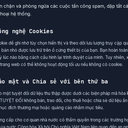
 chặn và phòng ngừa các cuộc tấn công spam, dập tắt các
hoại hệ thống.
ông nghệ Cookies
kie để ghi nhớ tùy chọn hiển thị và theo dõi lưu lượng truy cập q
 bản nhỏ được lưu trữ trên ổ cứng thiết bị của bạn. Bạn hoàn toà
 lúc nào bằng cách cấu hình lại trình duyệt của mình. Tuy nhiên, 
ên trang web có thể không hoạt động tối ưu nếu không có cookie.
ảo mật và Chia sẻ với bên thứ ba
 mật tuyệt đối dữ liệu thu thập được dưới các biện pháp mã hóa 
TUYỆT ĐỐI không bán, trao đổi, cho thuê hoặc chia sẻ dữ liệu ẩn
 mục đích thương mại hoặc quảng cáo nhắm mục tiêu.
ung cấp cho cơ quan nhà nước có thẩm quyền trong các trường h
t của nước Cộng hòa Xã hội Chủ nghĩa Việt Nam liên quan đến an 