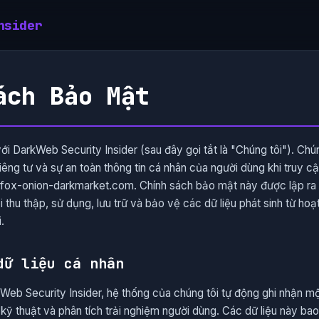
nsider
ách Bảo Mật
 DarkWeb Security Insider (sau đây gọi tắt là "Chúng tôi"). Chú
iêng tư và sự an toàn thông tin cá nhân của người dùng khi truy c
arkfox-onion-darkmarket.com. Chính sách bảo mật này được lập ra
i thu thập, sử dụng, lưu trữ và bảo vệ các dữ liệu phát sinh từ ho
.
dữ liệu cá nhân
Web Security Insider, hệ thống của chúng tôi tự động ghi nhận mộ
ỹ thuật và phân tích trải nghiệm người dùng. Các dữ liệu này ba