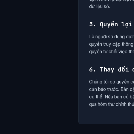
dữ liệu số.
5. Quyền lợi
Là người sử dụng dịch
quyền truy cập thông 
quyền từ chối việc th
6. Thay đổi 
Chúng tôi có quyền c
cần báo trước. Bản cậ
cụ thể. Nếu bạn có bất
qua hòm thư chính th