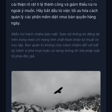
cải thiện rõ rệt tỉ lệ thành công và giảm thiểu rủi ro
ngoài ý muốn. Hãy bắt đầu từ việc tối ưu hóa cách
quản lý các phần mềm diệt virus bản quyền hàng
ngày.
Miễn trừ trách nhiệm bảo mật: Toàn bộ thông tin đăng tải
trên trang web chỉ mang tính chất tham khảo kỹ thuật và
học tập. Ban quản trị không chịu trách nhiệm đối với bất
kỳ hành vi phá hoại hoặc sử dụng thông tin trái pháp luật
từ phía độc giả.