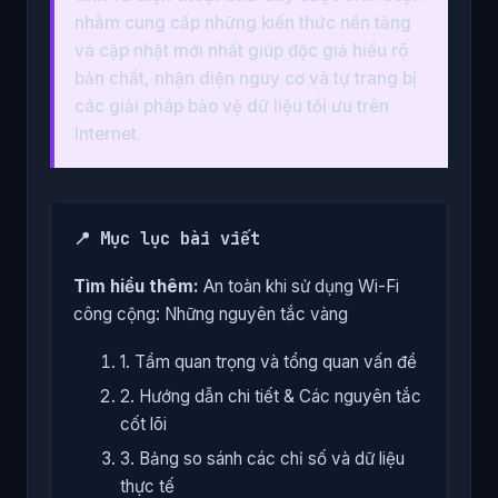
nhằm cung cấp những kiến thức nền tảng
và cập nhật mới nhất giúp độc giả hiểu rõ
bản chất, nhận diện nguy cơ và tự trang bị
các giải pháp bảo vệ dữ liệu tối ưu trên
Internet.
📍 Mục lục bài viết
Tìm hiểu thêm:
An toàn khi sử dụng Wi-Fi
công cộng: Những nguyên tắc vàng
1. Tầm quan trọng và tổng quan vấn đề
2. Hướng dẫn chi tiết & Các nguyên tắc
cốt lõi
3. Bảng so sánh các chỉ số và dữ liệu
thực tế